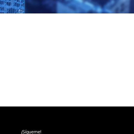
¡Sígueme!