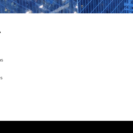
A
as
as