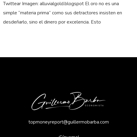
Twittear Imagen: alluvialgold.blogspot El oro no es una
simple “materia prima” como sus detractores insisten en
desdeñarlo, sino el dinero por excelencia. Esto
topmoneyreport@guillermobarba.com