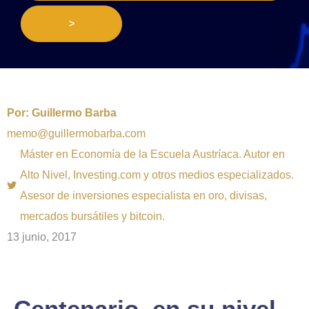
>
Por:
Guillermo Barba
memo@guillermobarba.com
Máster en Economía de la Escuela Austríaca. Autor en
Alto Nivel, Investing.com y otros medios especializados.
Asesor de inversiones especialista en oro, divisas,
mercados bursátiles y bitcoin.
13 junio, 2017
Centenario, en su nivel