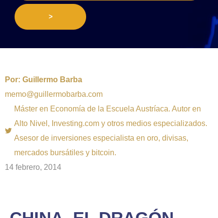
>
Por:
Guillermo Barba
memo@guillermobarba.com
Máster en Economía de la Escuela Austríaca. Autor en
Alto Nivel, Investing.com y otros medios especializados.
Asesor de inversiones especialista en oro, divisas,
mercados bursátiles y bitcoin.
14 febrero, 2014
CHINA, EL DRAGÓN