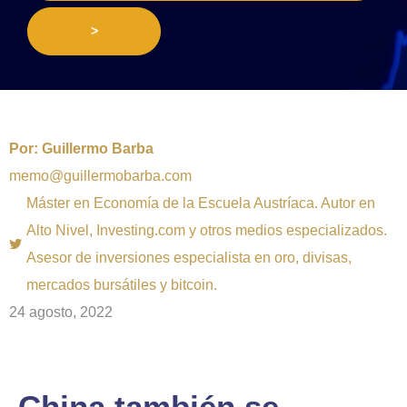
>
Por:
Guillermo Barba
memo@guillermobarba.com
Máster en Economía de la Escuela Austríaca. Autor en
Alto Nivel, Investing.com y otros medios especializados.
Asesor de inversiones especialista en oro, divisas,
mercados bursátiles y bitcoin.
24 agosto, 2022
China también se