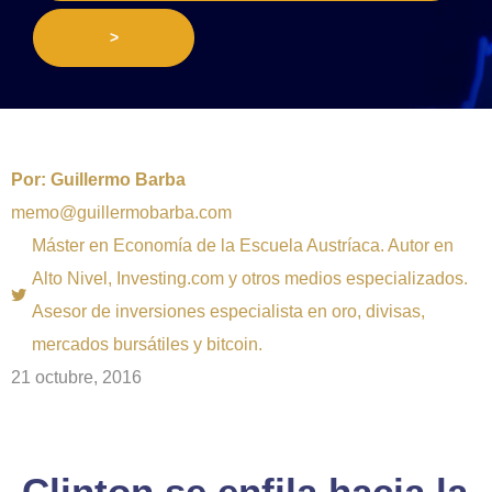
>
Por:
Guillermo Barba
memo@guillermobarba.com
Máster en Economía de la Escuela Austríaca. Autor en
Alto Nivel, Investing.com y otros medios especializados.
Asesor de inversiones especialista en oro, divisas,
mercados bursátiles y bitcoin.
21 octubre, 2016
Clinton se enfila hacia la