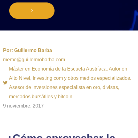
>
Por:
Guillermo Barba
memo@guillermobarba.com
Máster en Economía de la Escuela Austríaca. Autor en
Alto Nivel, Investing.com y otros medios especializados.
Asesor de inversiones especialista en oro, divisas,
mercados bursátiles y bitcoin.
9 noviembre, 2017
¿Cómo aprovechar la