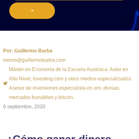
>
Por:
Guillermo Barba
memo@guillermobarba.com
Máster en Economía de la Escuela Austríaca. Autor en
Alto Nivel, Investing.com y otros medios especializados.
Asesor de inversiones especialista en oro, divisas,
mercados bursátiles y bitcoin.
6 septiembre, 2020
¿Cómo ganar dinero