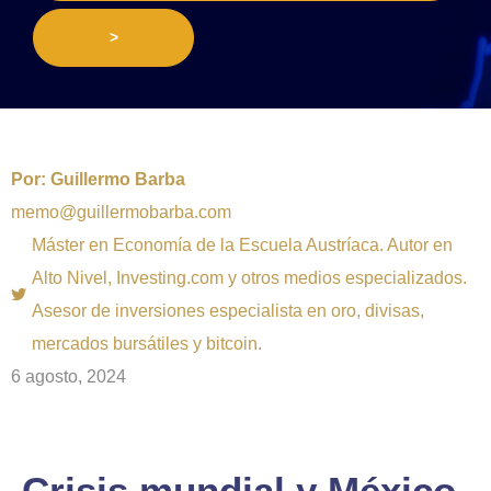
>
Por:
Guillermo Barba
memo@guillermobarba.com
Máster en Economía de la Escuela Austríaca. Autor en
Alto Nivel, Investing.com y otros medios especializados.
Asesor de inversiones especialista en oro, divisas,
mercados bursátiles y bitcoin.
6 agosto, 2024
Crisis mundial y México