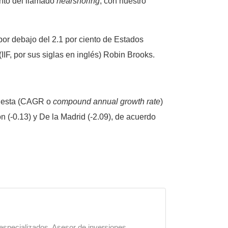
ento del llamado
nearshoring
, con nuestro
por debajo del 2.1 por ciento de Estados
IIF, por sus siglas en inglés) Robin Brooks.
puesta (CAGR o
compound annual growth rate
)
n (-0.13) y De la Madrid (-2.09), de acuerdo
 especializados. Asesor de inversiones