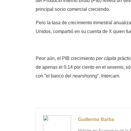
del Producto Interno Bruto (PIB) revela un s
principal socio comercial creciendo.
Pero la tasa de crecimiento trimestral anuali
Unidos, compartió en su cuenta de X quien fuer
Peor aún, el PIB crecimiento
per cápita
prácti
de apenas el 0.14 por ciento en el sexenio, só
con “el banco del
nearshoring
”, Intercam.
Guillermo Barba
Máster en Economía de la Es