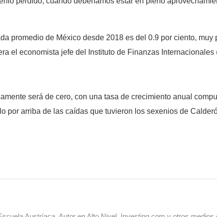
exenio perdido, cuando deberíamos estar en pleno aprovechami
zada promedio de México desde 2018 es del 0.9 por ciento, muy 
a el economista jefe del Instituto de Finanzas Internacionales (
camente será de cero, con una tasa de crecimiento anual com
lo por arriba de las caídas que tuvieron los sexenios de Calderó
cuela Austríaca. Autor en Alto Nivel, Investing.com y otros medios