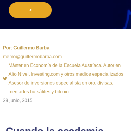
>
Por:
Guillermo Barba
memo@guillermobarba.com
Máster en Economía de la Escuela Austríaca. Autor en
Alto Nivel, Investing.com y otros medios especializados.
Asesor de inversiones especialista en oro, divisas,
mercados bursátiles y bitcoin.
29 junio, 2015
Cuando la academia