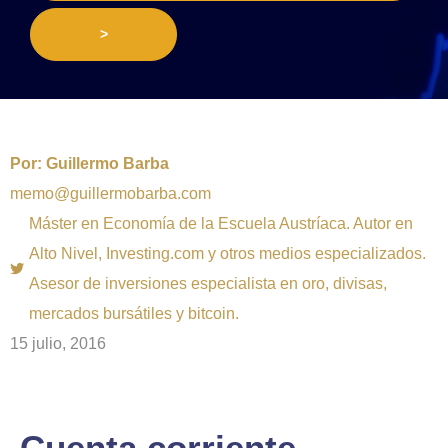
>
Por:
Guillermo Barba
memo@guillermobarba.com
Máster en Economía de la Escuela Austríaca. Autor en
Alto Nivel, Investing.com y otros medios especializados.
Asesor de inversiones especialista en oro, divisas,
mercados bursátiles y bitcoin.
15 julio, 2016
Cuenta corriente,