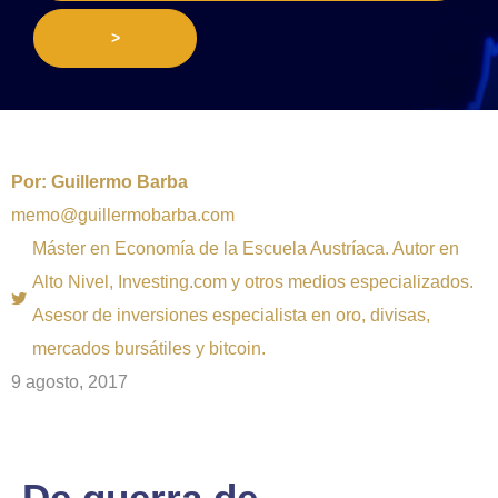
>
Por:
Guillermo Barba
memo@guillermobarba.com
Máster en Economía de la Escuela Austríaca. Autor en
Alto Nivel, Investing.com y otros medios especializados.
Asesor de inversiones especialista en oro, divisas,
mercados bursátiles y bitcoin.
9 agosto, 2017
De guerra de