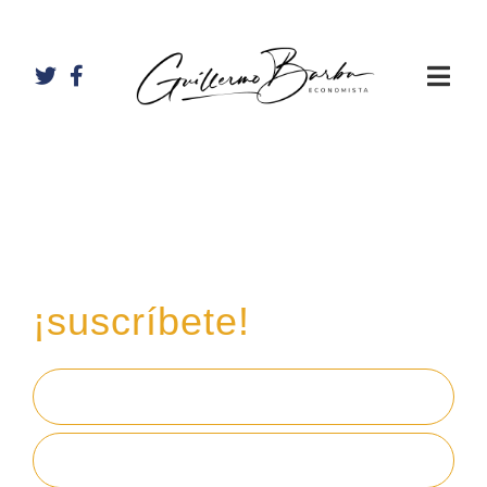
Recibe mi boletín de
inversiones
en tu email,
¡suscríbete!