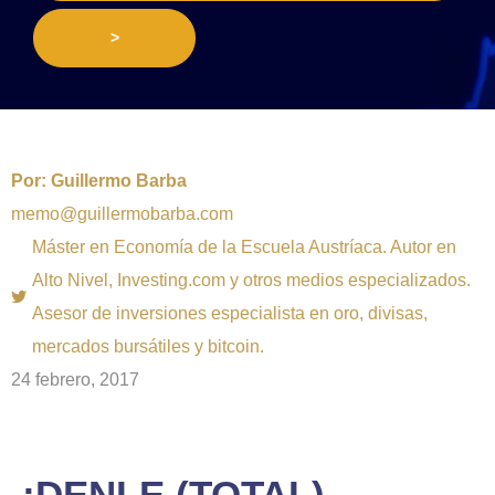
>
Por:
Guillermo Barba
memo@guillermobarba.com
Máster en Economía de la Escuela Austríaca. Autor en
Alto Nivel, Investing.com y otros medios especializados.
Asesor de inversiones especialista en oro, divisas,
mercados bursátiles y bitcoin.
24 febrero, 2017
¡DENLE (TOTAL)