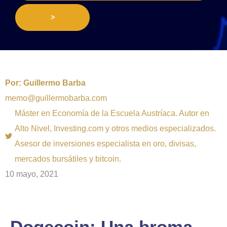
>
Por:
Guillermo Barba
memo@guillermobarba.com
Máster en Economía de la Escuela Austríaca. Autor en
Alto Nivel, Investing.com y otros medios especializados.
Asesor de inversiones especialista en oro, divisas,
mercados bursátiles y bitcoin.
10 mayo, 2021
Dogecoin: Una broma