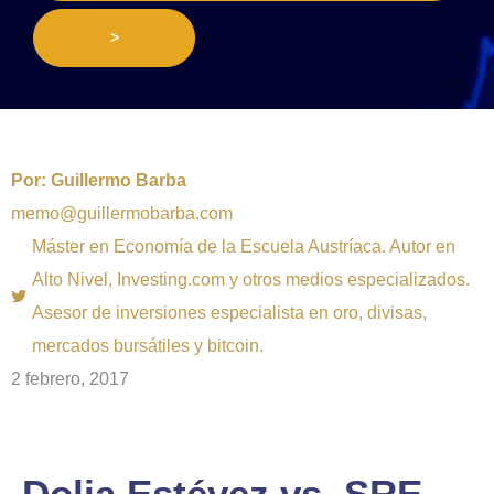
>
Por:
Guillermo Barba
memo@guillermobarba.com
Máster en Economía de la Escuela Austríaca. Autor en
Alto Nivel, Investing.com y otros medios especializados.
Asesor de inversiones especialista en oro, divisas,
mercados bursátiles y bitcoin.
2 febrero, 2017
Dolia Estévez vs. SRE