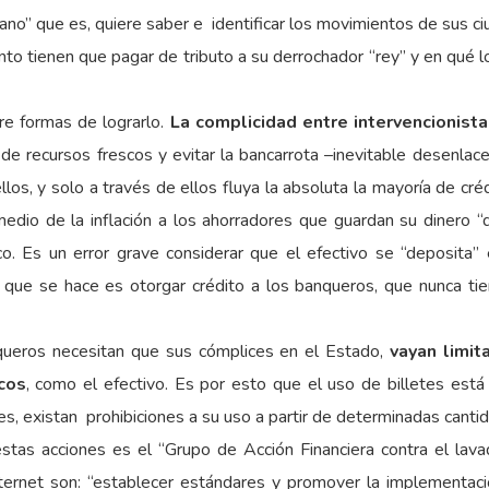
no” que es, quiere saber e identificar los movimientos de sus c
nto tienen que pagar de tributo a su derrochador “rey” y en qué l
e formas de lograrlo.
La complicidad entre intervencionist
e recursos frescos y evitar la bancarrota –inevitable desenlac
llos, y solo a través de ellos fluya la absoluta la mayoría de créd
medio de la inflación a los ahorradores que guardan su dinero 
o. Es un error grave considerar que el efectivo se “deposita”
 que se hace es otorgar crédito a los banqueros, que nunca tien
nqueros necesitan que sus cómplices en el Estado,
vayan limit
cos
, como el efectivo. Es por esto que el uso de billetes est
, existan prohibiciones a su uso a partir de determinadas canti
estas acciones es el “Grupo de Acción Financiera contra el lav
nternet son: “establecer estándares y promover la implementaci