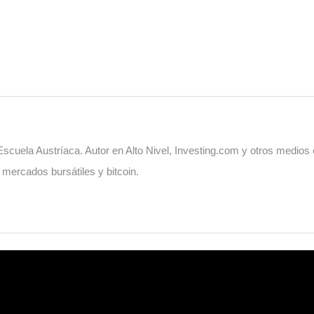
cuela Austríaca. Autor en Alto Nivel, Investing.com y otros medios
, mercados bursátiles y bitcoin.