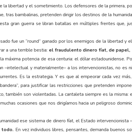
e la libertad y el sometimiento. Los defensores de la primera, po
ue, tras bambalinas, pretenden dirigir los destinos de la humanid
 esta gran guerra se libran batallas en múltiples frentes que, 
sado fue un “round” ganado por los enemigos de la libertad y el 
r a una terrible bestia:
el fraudulento dinero fíat, de papel
 la máxima potencia de esa centuria: el dólar estadounidense. Po
an –intelectual y materialmente– a los intervencionistas, no es 
currentes. Es la estrategia. Y es que al empeorar cada vez más,
ndera”, para justificar las restricciones que pretenden impone
o, también son violentadas. La cantaleta siempre es la misma: e
muchas ocasiones que nos dirigíamos hacia un peligroso dominio 
umanidad ese sistema de dinero fíat, el Estado intervencionista 
 todo.
En vez individuos libres, pensantes, demanda buenos so