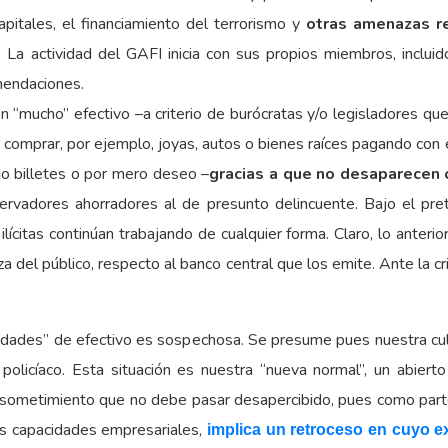
pitales, el financiamiento del terrorismo y
otras amenazas re
. La actividad del GAFI inicia con sus propios miembros, inclu
mendaciones.
on “mucho” efectivo –a criterio de burócratas y/o legisladores qu
r comprar, por ejemplo, joyas, autos o bienes raíces pagando con
do billetes o por mero deseo –
gracias a que no desaparecen 
servadores ahorradores al de presunto delincuente. Bajo el pr
ilícitas continúan trabajando de cualquier forma. Claro, lo ante
a del público, respecto al banco central que los emite. Ante la cr
dades” de efectivo es sospechosa. Se presume pues nuestra culpa
olicíaco. Esta situación es nuestra “nueva normal”, un abierto
ometimiento que no debe pasar desapercibido, pues como parte 
las capacidades empresariales,
implica un retroceso en cuyo e