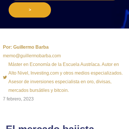
>
Por:
Guillermo Barba
memo@guillermobarba.com
Máster en Economía de la Escuela Austríaca. Autor en
Alto Nivel, Investing.com y otros medios especializados.
Asesor de inversiones especialista en oro, divisas,
mercados bursátiles y bitcoin.
7 febrero, 2023
El mercado bajista