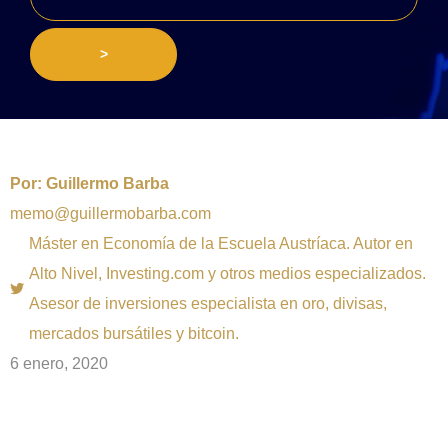
>
Por:
Guillermo Barba
memo@guillermobarba.com
Máster en Economía de la Escuela Austríaca. Autor en
Alto Nivel, Investing.com y otros medios especializados.
Asesor de inversiones especialista en oro, divisas,
mercados bursátiles y bitcoin.
6 enero, 2020