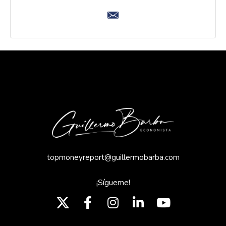
topmoneyreport@guillermobarba.com
¡Sígueme!