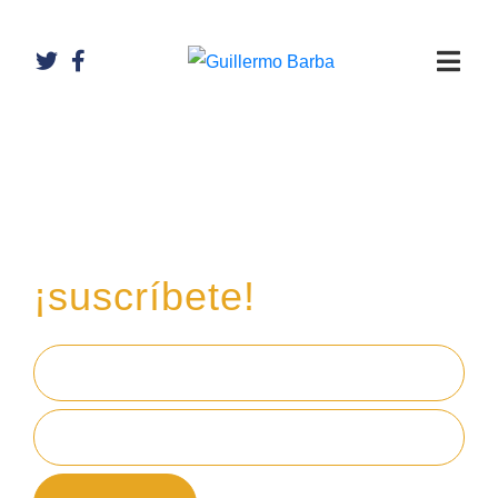
Recibe mi boletín de
inversiones
en tu email,
¡suscríbete!