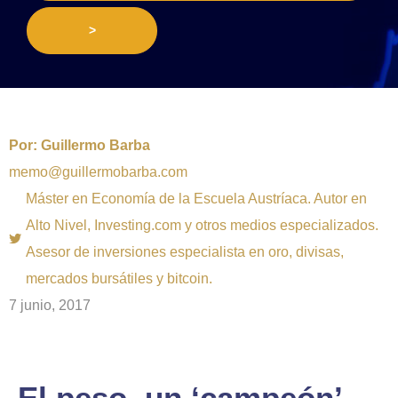
>
Por:
Guillermo Barba
memo@guillermobarba.com
Máster en Economía de la Escuela Austríaca. Autor en
Alto Nivel, Investing.com y otros medios especializados.
Asesor de inversiones especialista en oro, divisas,
mercados bursátiles y bitcoin.
7 junio, 2017
El peso, un ‘campeón’