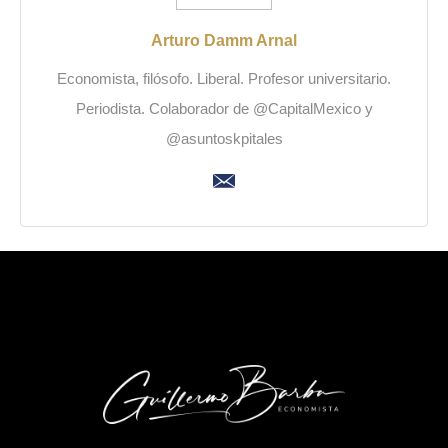
Arturo Damm Arnal
Economista, filósofo. Liberal. Profesor universitario.
Periodista. Colaborador de @CapitalMexico y
@asuntoskpitales