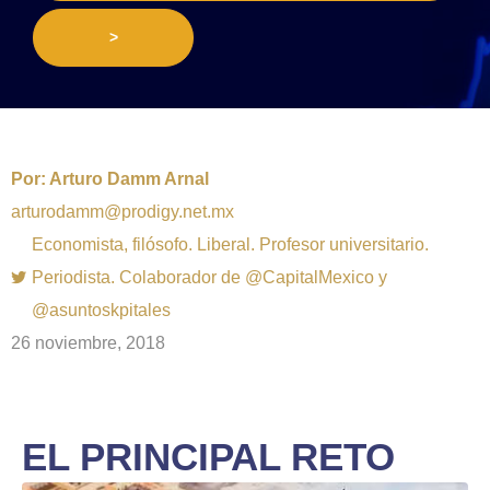
>
Por:
Arturo Damm Arnal
arturodamm@prodigy.net.mx
Economista, filósofo. Liberal. Profesor universitario.
Periodista. Colaborador de @CapitalMexico y
@asuntoskpitales
26 noviembre, 2018
EL PRINCIPAL RETO