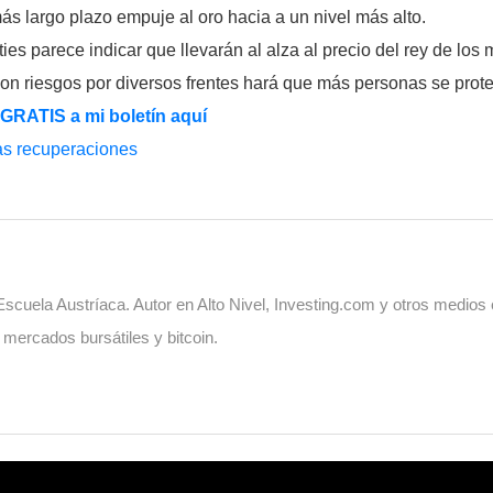
ás largo plazo empuje al oro hacia a un nivel más alto.
es parece indicar que llevarán al alza al precio del rey de lo
on riesgos por diversos frentes hará que más personas se prote
 GRATIS a mi boletín aquí
ras recuperaciones
cuela Austríaca. Autor en Alto Nivel, Investing.com y otros medios
, mercados bursátiles y bitcoin.