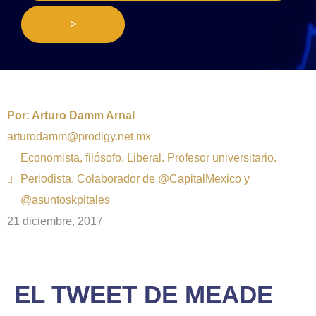
>
Por:
Arturo Damm Arnal
arturodamm@prodigy.net.mx
Economista, filósofo. Liberal. Profesor universitario.
Periodista. Colaborador de @CapitalMexico y
@asuntoskpitales
21 diciembre, 2017
EL TWEET DE MEADE