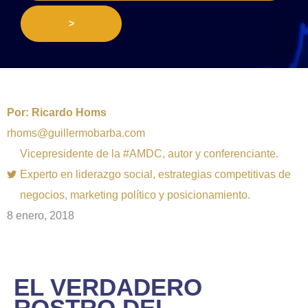
>
Por:
Ricardo Homs
rhoms@guillermobarba.com
Vicepresidente de la #AMDC, autor y conferenciante.
Experto en liderazgo social, estrategias competitivas de
negocios, marketing político y posicionamiento.
8 enero, 2018
EL VERDADERO
ROSTRO DEL