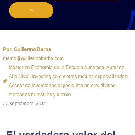
>
Por:
Guillermo Barba
memo@guillermobarba.com
Máster en Economía de la Escuela Austríaca. Autor en
Alto Nivel, Investing.com y otros medios especializados.
Asesor de inversiones especialista en oro, divisas,
mercados bursátiles y bitcoin.
30 septiembre, 2015
El verdadero valor del