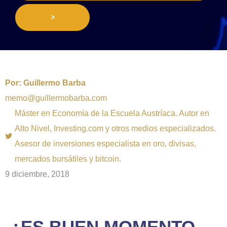
>
Por:
Guillermo Barba
memo@guillermobarba.com
Máster en Economía de la Escuela Austríaca. Autor en
Alto Nivel, Investing.com y otros medios especializados.
Asesor de inversiones especialista en oro, divisas,
mercados bursátiles y bitcoin.
9 diciembre, 2018
¿ES BUEN MOMENTO