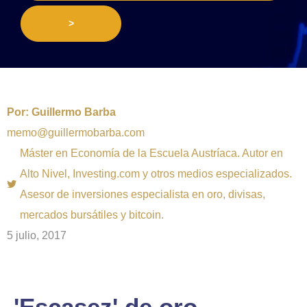
>
Por:
Guillermo Barba
memo@guillermobarba.com
Máster en Economía de la Escuela Austríaca. Autor en
Alto Nivel, Investing.com y otros medios especializados.
Asesor de inversiones especialista en oro, divisas,
mercados bursátiles y bitcoin.
5 julio, 2017
'Escasez' de oro,