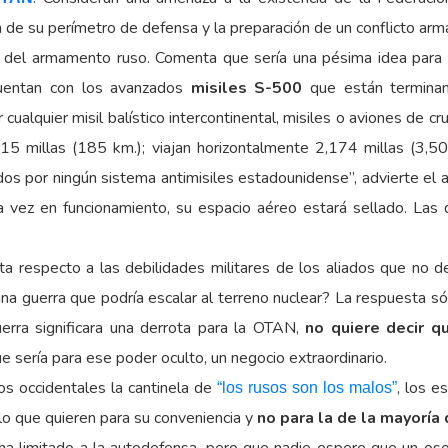
ón de su perímetro de defensa y la preparación de un conflicto arm
 del armamento ruso. Comenta que sería una pésima idea para e
cuentan con los avanzados
misiles S-500
que están terminan
cualquier misil balístico intercontinental, misiles o aviones de c
 115 millas (185 km.); viajan horizontalmente 2,174 millas (3,50
s por ningún sistema antimisiles estadounidense”, advierte el a
 vez en funcionamiento, su espacio aéreo estará sellado. La
a respecto a las debilidades militares de los aliados que no 
a guerra que podría escalar al terreno nuclear? La respuesta s
uerra significara una derrota para la OTAN,
no quiere decir q
ue sería para ese poder oculto, un negocio extraordinario.
s occidentales la cantinela de
, los e
“los rusos son los malos”
a lo que quieren para su conveniencia y
no para la de la mayoría