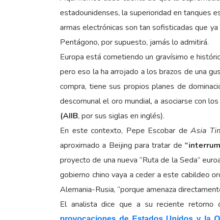
estadounidenses, la superioridad en tanques es
armas electrónicas son tan sofisticadas que ya
Pentágono, por supuesto, jamás lo admitirá.
Europa está cometiendo un gravísimo e histórico
pero eso la ha arrojado a los brazos de una g
compra, tiene sus propios planes de dominaci
descomunal el oro mundial, a asociarse con los
(AIIB
, por sus siglas en inglés).
En este contexto, Pepe Escobar de
Asia Ti
aproximado a Beijing para tratar de
“interrum
proyecto de una nueva “Ruta de la Seda” euroa
gobierno chino vaya a ceder a este cabildeo o
Alemania-Rusia, “porque amenaza directamente
El analista dice que a su reciente retorno 
provocaciones de Estados Unidos y la 