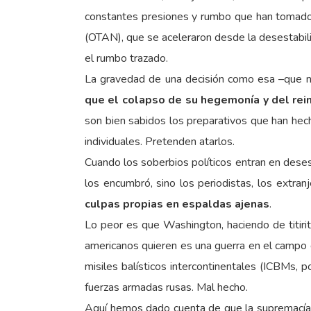
constantes presiones y rumbo que han tomado l
(OTAN), que se aceleraron desde la desestabili
el rumbo trazado.
La gravedad de una decisión como esa –que no
que el colapso de su hegemonía y del rein
son bien sabidos los preparativos que han he
individuales. Pretenden atarlos.
Cuando los soberbios políticos entran en dese
los encumbró, sino los periodistas, los extran
culpas propias en espaldas ajenas
.
Lo peor es que Washington, haciendo de titiri
americanos quieren es una guerra en el campo d
misiles balísticos intercontinentales (ICBMs, 
fuerzas armadas rusas. Mal hecho.
Aquí hemos dado cuenta de que la supremacía 