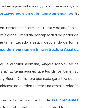
ad en aguas británicas y por si fuese poco, sus
El
portaaviones y un submarino americanos.
n. Pretenden acorralar a Rusia y dejarla “sola”,
nomía global –medida por capacidad de poder de
ue la han llevado a seguir devorando de forma
co de Inversión en Infraestructura Asiática
el, la canciller alemana, Ángela Merkel, se ha
sia.”
El tema aquí es que los chinos tienen su
a y Rusia. De manera que nada garantiza que el
nidense no pueden tolerar una cercana relación
ncia militar acusan recibo de
las crecientes
n Rusa el intento de aquellos de bloquear el