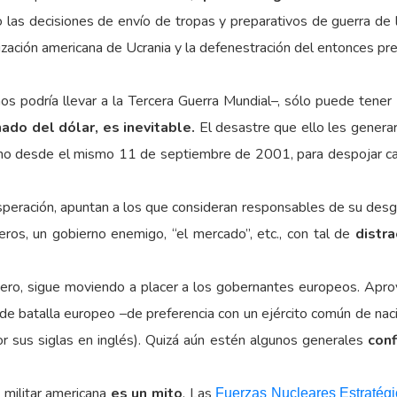
as decisiones de envío de tropas y preparativos de guerra de l
zación americana de Ucrania y la defenestración del entonces pres
s podría llevar a la Tercera Guerra Mundial–, sólo puede tene
ado del dólar, es inevitable.
El desastre que ello les generar
cho desde el mismo 11 de septiembre de 2001, para despojar ca
speración, apuntan a los que consideran responsables de su desg
jeros, un gobierno enemigo, “el mercado”, etc., con tal de
distra
tero, sigue moviendo a placer a los gobernantes europeos. Aprov
e batalla europeo –de preferencia con un ejército común de nacion
por sus siglas en inglés). Quizá aún estén algunos generales
con
militar americana
es un mito
. Las
Fuerzas Nucleares Estratég