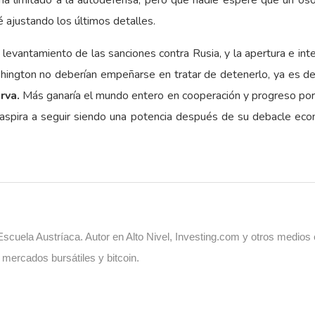
ha limitado a la autodefensa, pero que nadie espere que un oso
 ajustando los últimos detalles.
 levantamiento de las sanciones contra Rusia, y la apertura e in
ington no deberían empeñarse en tratar de detenerlo, ya es de
rva.
Más ganaría el mundo entero en cooperación y progreso por la
pira a seguir siendo una potencia después de su debacle económi
cuela Austríaca. Autor en Alto Nivel, Investing.com y otros medios
, mercados bursátiles y bitcoin.