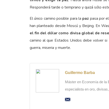
tirnos y exigir la paz
. Hasta ahora Rusia se 
Responderá tarde o temprano y quizá sólo esté
El único camino posible para la
paz
pasa por el
han planteado desde Moscú y Beijing. En Wash
el fin del dólar como divisa global de rese
camino al que Estados Unidos debe volver si as
guerra, miseria y muerte.
Guillermo Barba
Máster en Economía de la Es
especialista en oro, divisas