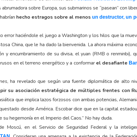
 abrumadora sobre Europa, sus submarinos se “pasean” con libert
 habrían
hecho estragos sobre al menos
un destructor, un 
 error haciéndole el juego a Washington y los hilos que la mueve
ustosa China, que le ha dado la bienvenida. La ahora máxima eco
ón y encumbramiento de su divisa, el yuan (RMB o renminbi), q
 rusos en el terreno energético y a conformar
el desafiante
Ban
mes
, ha revelado que según una fuente diplomática de alto niv
pir su asociación estratégica de múltiples frentes con Ru
siática que implica lazos forzosos con ambas potencias, Alemani
rquestado desde América. Escobar dice que en la capital estadou
 su hegemonía en el Imperio del Caos.” No hay duda.
de Moscú, en el Servicio de Seguridad Federal y la intelige
. Consideran una amenaza a la existencia de la Federació
OTAN