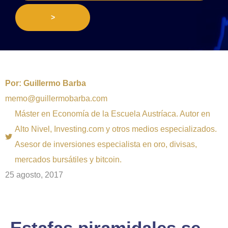
>
Por:
Guillermo Barba
memo@guillermobarba.com
Máster en Economía de la Escuela Austríaca. Autor en
Alto Nivel, Investing.com y otros medios especializados.
Asesor de inversiones especialista en oro, divisas,
mercados bursátiles y bitcoin.
25 agosto, 2017
Estafas piramidales se