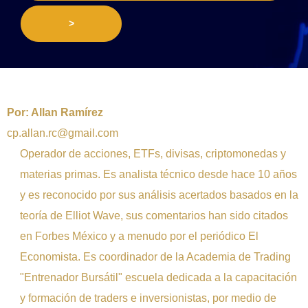
>
Por:
Allan Ramírez
cp.allan.rc@gmail.com
Operador de acciones, ETFs, divisas, criptomonedas y
materias primas. Es analista técnico desde hace 10 años
y es reconocido por sus análisis acertados basados en la
teoría de Elliot Wave, sus comentarios han sido citados
en Forbes México y a menudo por el periódico El
Economista. Es coordinador de la Academia de Trading
"Entrenador Bursátil" escuela dedicada a la capacitación
y formación de traders e inversionistas, por medio de