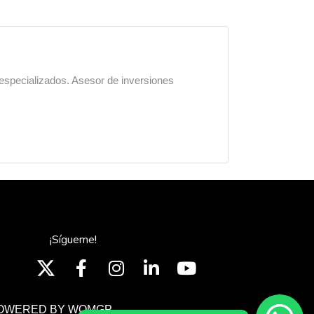
 especializados. Asesor de inversiones
¡Sígueme!
OWERED BY WOMGP