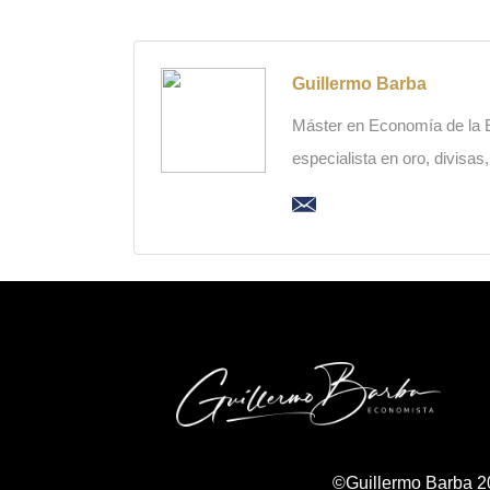
Guillermo Barba
Máster en Economía de la Es
especialista en oro, divisas
©Guillermo Barba 2