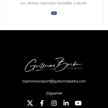
oro, divisas, mercados bursátiles y bitcoin.
topmoneyreport@guillermobarba.com
¡Sígueme!