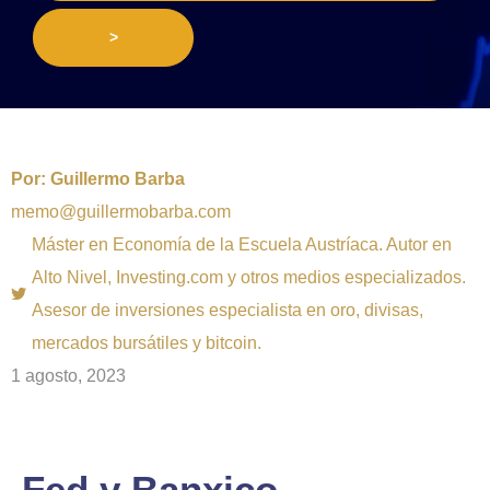
>
Por:
Guillermo Barba
memo@guillermobarba.com
Máster en Economía de la Escuela Austríaca. Autor en
Alto Nivel, Investing.com y otros medios especializados.
Asesor de inversiones especialista en oro, divisas,
mercados bursátiles y bitcoin.
1 agosto, 2023
Fed y Banxico,