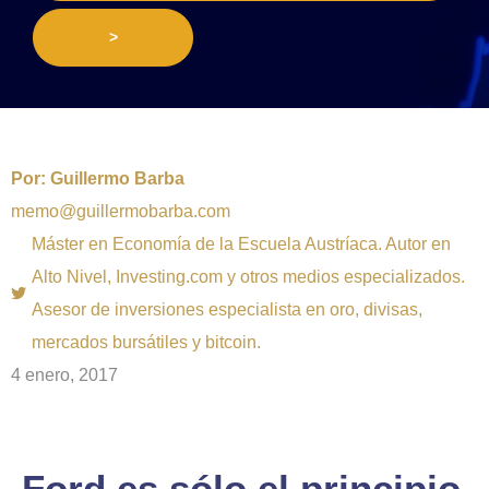
>
Por:
Guillermo Barba
memo@guillermobarba.com
Máster en Economía de la Escuela Austríaca. Autor en
Alto Nivel, Investing.com y otros medios especializados.
Asesor de inversiones especialista en oro, divisas,
mercados bursátiles y bitcoin.
4 enero, 2017
Ford es sólo el principio