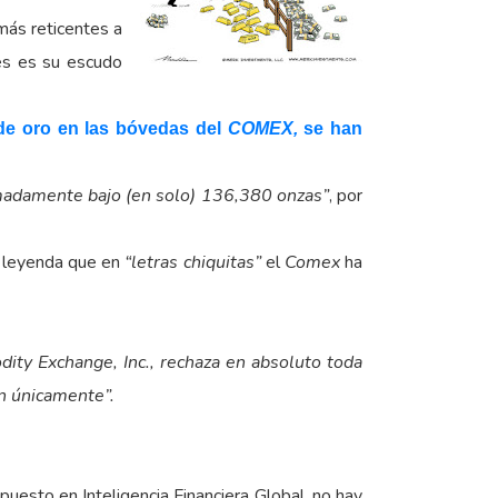
más reticentes a
ues es su escudo
 de oro en las bóvedas del
COMEX,
se han
emadamente bajo (en solo) 136,380 onzas”
, por
a leyenda que en
“letras chiquitas”
el
Comex
ha
ity Exchange, Inc., rechaza en absoluto toda
ón únicamente”.
esto en Inteligencia Financiera Global, no hay