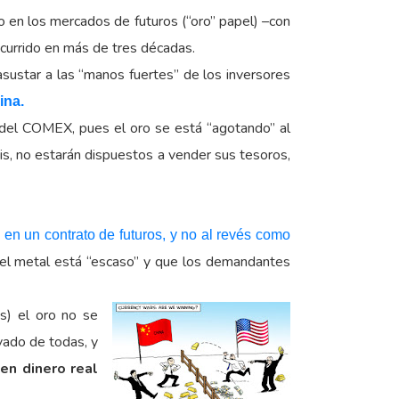
o en los mercados de futuros (“oro” papel) –con
ocurrido en más de tres décadas.
asustar a las “manos fuertes” de los inversores
ina.
do del COMEX, pues el oro se está “agotando” al
sis, no estarán dispuestos a vender sus tesoros,
en un contrato de futuros, y no al revés como
e el metal está “escaso” y que los demandantes
s) el oro no se
vado de todas, y
en dinero real