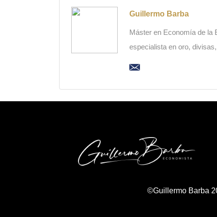
Guillermo Barba
Máster en Economía de la Es
especialista en oro, divisas
©Guillermo Barba 2