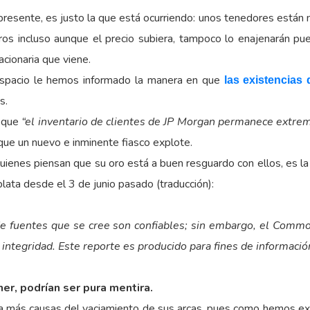
presente, es justo la que está ocurriendo: unos tenedores están 
otros incluso aunque el precio subiera, tampoco lo enajenarán p
acionaria que viene.
espacio le hemos informado la manera en que
las existencias
s.
que
“el inventario de clientes de JP Morgan permanece extr
 que un nuevo e inminente fiasco explote.
uienes piensan que su oro está a buen resguardo con ellos, es l
lata desde el 3 de junio pasado (traducción):
e fuentes que se cree son confiables; sin embargo, el Commod
 integridad. Este reporte es producido para fines de informaci
er, podrían ser pura mentira.
a más causas del vaciamiento de sus arcas, pues como hemos expu