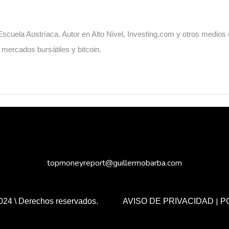
cuela Austríaca. Autor en Alto Nivel, Investing.com y otros medios
, mercados bursátiles y bitcoin.
topmoneyreport@guillermobarba.com
|
024 \ Derechos reservados.
AVISO DE PRIVACIDAD
P