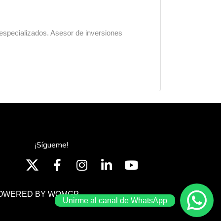
 especializados. Asesor de inversiones
¡Sígueme!
OWERED BY WOMGP
Unirme al canal de WhatsApp