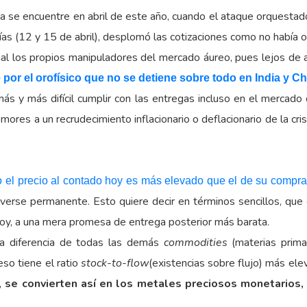
a se encuentre en abril de este año, cuando el ataque orquestad
as (12 y 15 de abril), desplomó las cotizaciones como no había 
final los propios manipuladores del mercado áureo, pues lejos de 
por el orofísico que no se detiene sobre todo en India y Ch
 más y más difícil cumplir con las entregas incluso en el merca
res a un recrudecimiento inflacionario o deflacionario de la cri
 el precio al contado hoy es más elevado que el de su compra 
lverse permanente. Esto quiere decir en términos sencillos, qu
 hoy, a una mera promesa de entrega posterior más barata.
 a diferencia de todas las demás
commodities
(materias prima
so tiene el ratio
stock-to-flow
(existencias sobre flujo) más ele
r,
se convierten así en los metales preciosos monetarios, 