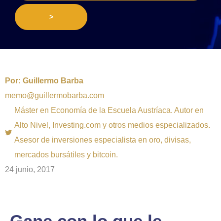
>
Por:
Guillermo Barba
memo@guillermobarba.com
Máster en Economía de la Escuela Austríaca. Autor en
Alto Nivel, Investing.com y otros medios especializados.
Asesor de inversiones especialista en oro, divisas,
mercados bursátiles y bitcoin.
24 junio, 2017
Gane con lo que le