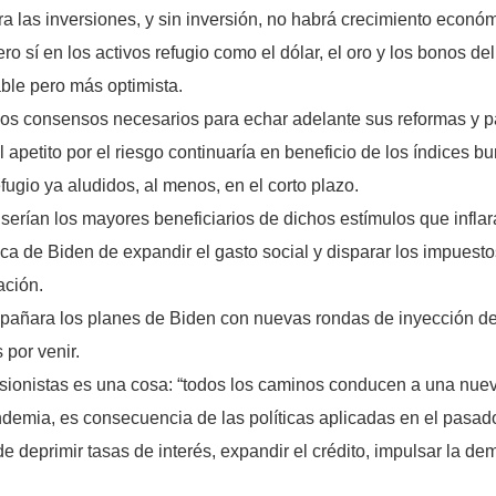
a las inversiones, y sin inversión, no habrá crecimiento económ
o sí en los activos refugio como el dólar, el oro y los bonos del
le pero más optimista.
o los consensos necesarios para echar adelante sus reformas y 
apetito por el riesgo continuaría en beneficio de los índices bu
fugio ya aludidos, al menos, en el corto plazo.
serían los mayores beneficiarios de dichos estímulos que inflar
ca de Biden de expandir el gasto social y disparar los impuesto
ación.
ompañara los planes de Biden con nuevas rondas de inyección d
 por venir.
ionistas es una cosa: “todos los caminos conducen a una nueva c
ndemia, es consecuencia de las políticas aplicadas en el pasad
de deprimir tasas de interés, expandir el crédito, impulsar la d