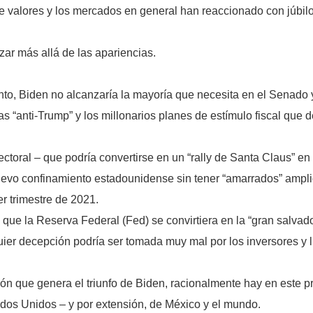
 de valores y los mercados en general han reaccionado con júbilo
ar más allá de las apariencias.
to, Biden no alcanzaría la mayoría que necesita en el Senado
vas “anti-Trump” y los millonarios planes de estímulo fiscal q
electoral – que podría convertirse en un “rally de Santa Claus” e
evo confinamiento estadounidense sin tener “amarrados” amplio
er trimestre de 2021.
n que la Reserva Federal (Fed) se convirtiera en la “gran salva
uier decepción podría ser tomada muy mal por los inversores y 
n que genera el triunfo de Biden, racionalmente hay en este p
ados Unidos – y por extensión, de México y el mundo.