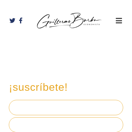
Recibe mi boletín de
inversiones
en tu email,
¡suscríbete!