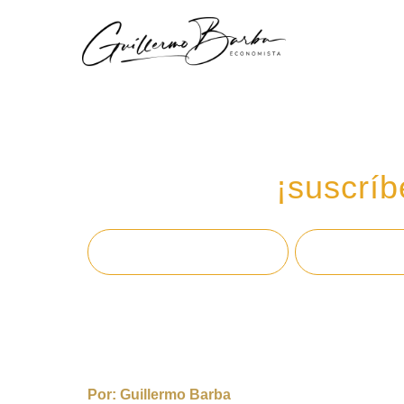
Recibe mi boletín de
en tu email,
¡suscríb
Por:
Guillermo Barba