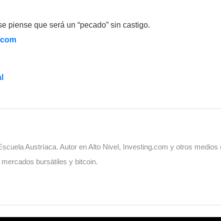
se piense que será un “pecado” sin castigo.
.com
l
cuela Austríaca. Autor en Alto Nivel, Investing.com y otros medios
, mercados bursátiles y bitcoin.