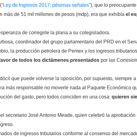
(
“Ley de Ingresos 2017: pésimas señales”
), que lo preocupant
en más de 51 mil millones de pesos (mdp), era que exhibía
el e
speranza de corregirle la plana a su colegisladora.
arbosa, coordinador del grupo parlamentario del PRD en el Sen
bio, la producción petrolera de Pemex y los ingresos tributarios 
 favor de todos los dictámenes presentados
por las Comisio
dócil que puede volverse la oposición, por supuesto, siempre 
 era más responsable no moverle nada al Paquete Económico qu
ibución del gasto, pero todos coinciden en una cosa:
quieren si
el secretario José Antonio Meade, quien celebró la aprobación 
greso.
imados de ingresos tributarios conforme al consenso del mercad