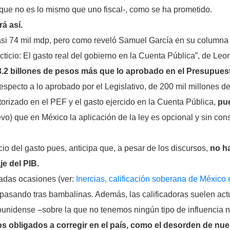
–que no es lo mismo que uno fiscal-, como se ha prometido.
á así.
asi 74 mil mdp, pero como reveló Samuel García en su columna 
icticio: El gasto real del gobierno en la Cuenta Pública”, de 
3.2 billones de pesos más que lo aprobado en el Presupues
pecto a lo aprobado por el Legislativo, de 200 mil millones de 
torizado en el PEF y el gasto ejercido en la Cuenta Pública,
pue
o) que en México la aplicación de la ley es opcional y sin con
cio del gasto pues, anticipa que, a pesar de los discursos,
no ha
e del PIB.
adas ocasiones (ver:
Inercias, calificación soberana de México 
 pasando tras bambalinas. Además, las calificadoras suelen ac
ounidense –sobre la que no tenemos ningún tipo de influencia n
os obligados a corregir en el país, como el desorden de nue