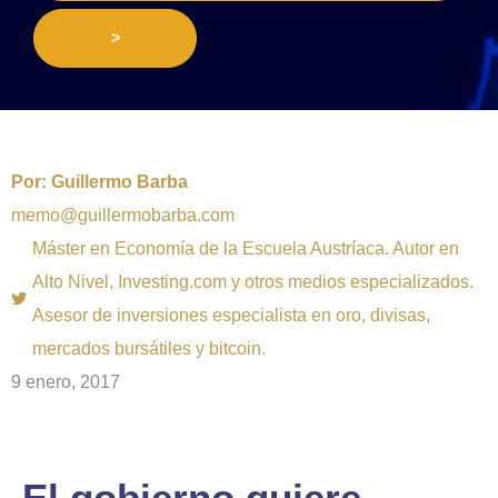
>
Por:
Guillermo Barba
memo@guillermobarba.com
Máster en Economía de la Escuela Austríaca. Autor en
Alto Nivel, Investing.com y otros medios especializados.
Asesor de inversiones especialista en oro, divisas,
mercados bursátiles y bitcoin.
9 enero, 2017
El gobierno quiere