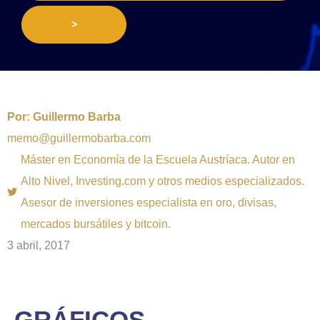
>
Por:
Guillermo Barba
memo@guillermobarba.com
Máster en Economía de la Escuela Austríaca. Autor en
Alto Nivel, Investing.com y otros medios especializados.
Asesor de inversiones especialista en oro, divisas,
mercados bursátiles y bitcoin.
3 abril, 2017
GRÁFICOS