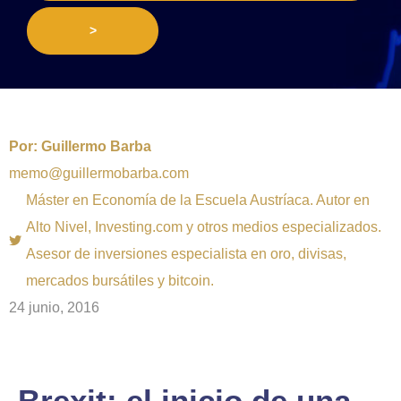
>
Por:
Guillermo Barba
memo@guillermobarba.com
Máster en Economía de la Escuela Austríaca. Autor en
Alto Nivel, Investing.com y otros medios especializados.
Asesor de inversiones especialista en oro, divisas,
mercados bursátiles y bitcoin.
24 junio, 2016
Brexit: el inicio de una