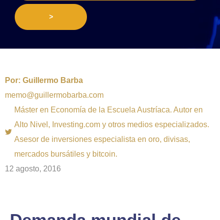
>
Por:
Guillermo Barba
memo@guillermobarba.com
Máster en Economía de la Escuela Austríaca. Autor en
Alto Nivel, Investing.com y otros medios especializados.
Asesor de inversiones especialista en oro, divisas,
mercados bursátiles y bitcoin.
12 agosto, 2016
Demanda mundial de