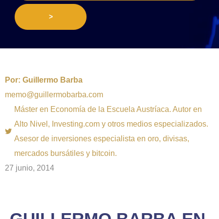
>
Por:
Guillermo Barba
memo@guillermobarba.com
Máster en Economía de la Escuela Austríaca. Autor en
Alto Nivel, Investing.com y otros medios especializados.
Asesor de inversiones especialista en oro, divisas,
mercados bursátiles y bitcoin.
27 junio, 2014
GUILLERMO BARBA EN