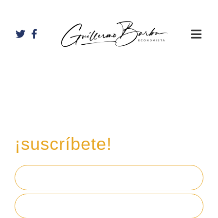
Recibe mi boletín de
inversiones
en tu email,
¡suscríbete!