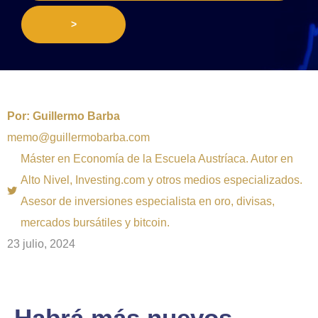
>
Por:
Guillermo Barba
memo@guillermobarba.com
Máster en Economía de la Escuela Austríaca. Autor en
Alto Nivel, Investing.com y otros medios especializados.
Asesor de inversiones especialista en oro, divisas,
mercados bursátiles y bitcoin.
23 julio, 2024
Habrá más nuevos