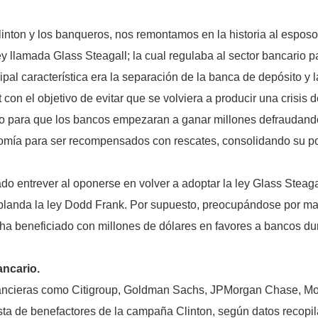
linton y los banqueros, nos remontamos en la historia al esposo d
y llamada Glass Steagall; la cual regulaba al sector bancario p
ncipal característica era la separación de la banca de depósito y
 con el objetivo de evitar que se volviera a producir una crisis
 para que los bancos empezaran a ganar millones defraudando a
nomía para ser recompensados con rescates, consolidando su po
ado entrever al oponerse en volver a adoptar la ley Glass Steagal
blanda la ley Dodd Frank. Por supuesto, preocupándose por man
ha beneficiado con millones de dólares en favores a bancos dur
ancario.
nancieras como Citigroup, Goldman Sachs, JPMorgan Chase, Mor
ista de benefactores de la campaña Clinton, según datos recop