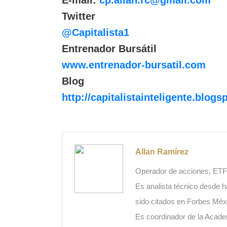
E-mail:
cp.allan.rc@gmail.com
Twitter
@Capitalista1
Entrenador
Bursátil
www.entrenador-bursatil.com
Blog
http://capitalistainteligente.blogs
Allan Ramírez
Operador de acciones, ETFs
Es analista técnico desde h
sido citados en Forbes Méx
Es coordinador de la Academ