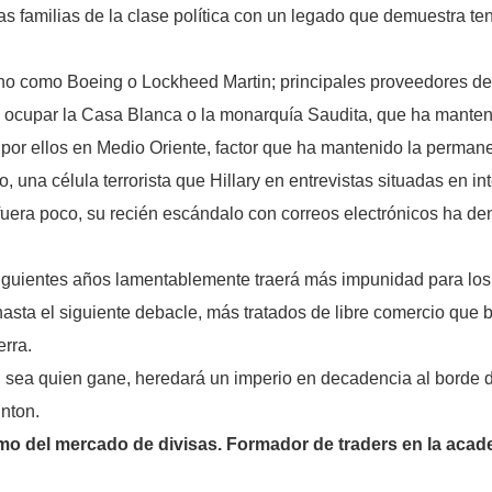
as familias de la clase política con un legado que demuestra tene
ono como Boeing o Lockheed Martin; principales proveedores d
on ocupar la Casa Blanca o la monarquía Saudita, que ha manten
o por ellos en Medio Oriente, factor que ha mantenido la perma
 una célula terrorista que Hillary en entrevistas situadas en i
i fuera poco, su recién escándalo con correos electrónicos ha de
 siguientes años lamentablemente traerá más impunidad para lo
asta el siguiente debacle, más tratados de libre comercio que 
erra.
 sea quien gane, heredará un imperio en decadencia al borde de
nton.
o del mercado de divisas. Formador de traders en la acade