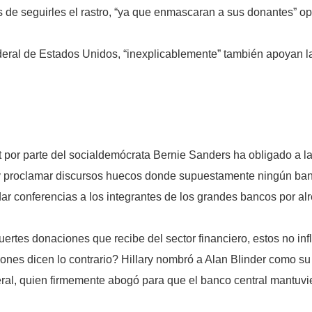
s de seguirles el rastro, “ya que enmascaran a sus donantes” o
deral de Estados Unidos, “inexplicablemente” también apoyan
t por parte del socialdemócrata Bernie Sanders ha obligado a la
y proclamar discursos huecos donde supuestamente ningún banqu
dar conferencias a los integrantes de los grandes bancos por al
 fuertes donaciones que recibe del sector financiero, estos no i
ciones dicen lo contrario? Hillary nombró a Alan Blinder como 
eral, quien firmemente abogó para que el banco central mantuvie