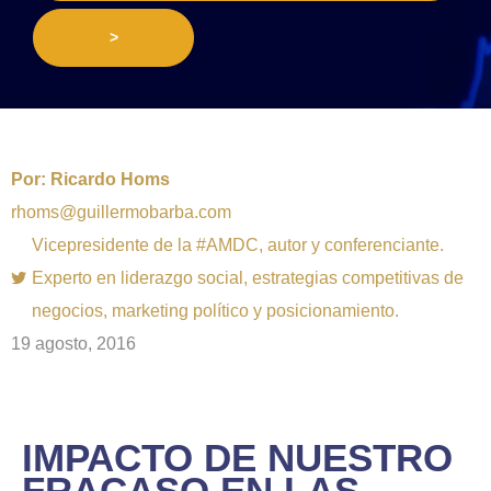
>
Por:
Ricardo Homs
rhoms@guillermobarba.com
Vicepresidente de la #AMDC, autor y conferenciante.
Experto en liderazgo social, estrategias competitivas de
negocios, marketing político y posicionamiento.
19 agosto, 2016
IMPACTO DE NUESTRO
FRACASO EN LAS